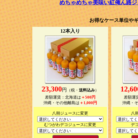
めちゃめちゃ美味い紅俺ん路ジ
お得なケース単位や
12本入り
23,300
12,60
円
（税・
送料込み
）
差額運賃：北海道は
＋500円
差額運
沖縄・その他離島は
＋1,000円
沖縄・
八朔ジュースに変更
八
むつがわデコジュースに変更
デ