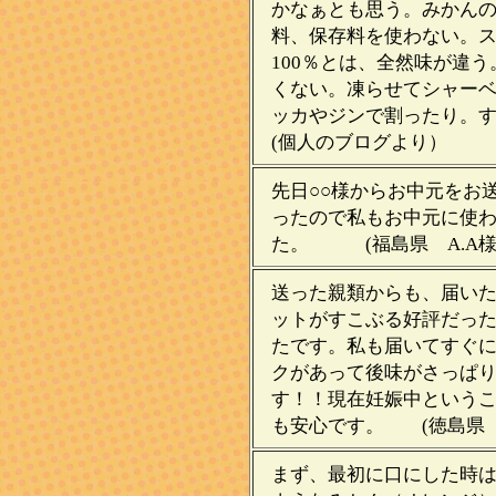
かなぁとも思う。みかん
料、保存料を使わない。ス
100％とは、全然味が違
くない。凍らせてシャー
ッカやジンで割ったり。
(個人のブログより）
先日○○様からお中元をお
ったので私もお中元に使
た。 (福島県 A.A
送った親類からも、届い
ットがすこぶる好評だっ
たです。私も届いてすぐ
クがあって後味がさっぱ
す！！現在妊娠中という
も安心です。 (徳島県 
まず、最初に口にした時