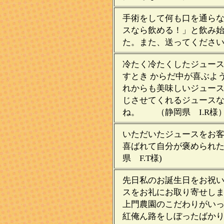
手術をして何も口を通ら
スなら飲める！」と飲み
た。また、送ってくだ
冷たく冷たくしたジュース
すとき からだ中が喜ぶよ
れからも美味しいジュー
じさせてくれるジュース
ね。 （静岡県 I.R様
いただいたジュースをお
喜ばれて自分が褒められ
県 F.T様)
先日私のお誕生日をお祝
スをお礼にお取り寄せし
上門農園のこだわりがいっ
紅俺ん路をしぼったばか