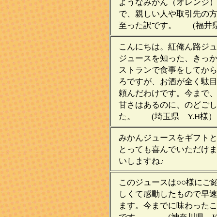
ようなみかん（オレンジ
で、親しい人や取引先の
至った訳です。 (福井県
こんにちは。紅俺ん路ジュ
ジュースを知った、きっ
ストランで食事をしてか
ろですが、お酒が全く駄
頼んだわけです。今まで
甘さはあるのに、のどご
た。 (埼玉県 Y.H様）
みかんジュースをギフト
とっても喜んでいただけま
いしますね♪ （埼
このジュースは○○様にご
しくて感動したもので早
ます。今までに味わった