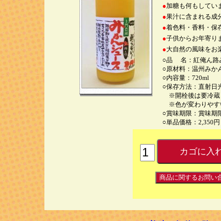
●
加糖も何もしてい
●
果汁に含まれる成
●
着色料・香料・保
●
子供からお年寄り
●
大自然の風味をお
○品 名：紅俺ん路
○原材料：温州みか
○内容量：720ml
○保存方法：直射日
※開栓後は要冷蔵（
※色が変わりやす
○賞味期限：賞味期
○単品価格：2,35