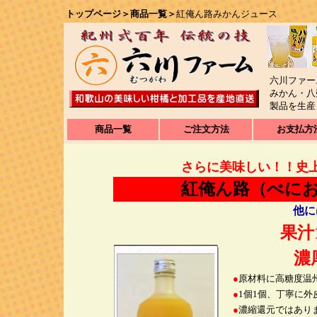
トップページ
＞
商品一覧
＞
紅俺ん路みかんジュース
六川ファー
みかん・八
製品を
商品一覧
ご注文方法
お支払方
さらに美味しい！！史
紅俺ん路（べに
他に
果汁
濃
●
原材料に高糖度温
●
1個1個、丁寧に
●
濃縮還元ではあり