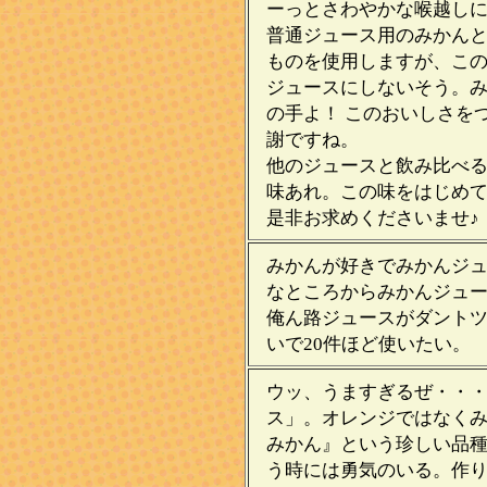
ーっとさわやかな喉越し
普通ジュース用のみかん
ものを使用しますが、こ
ジュースにしないそう。
の手よ！ このおいしさを
謝ですね。
他のジュースと飲み比べる
味あれ。この味をはじめ
是非お求めくださいませ♪
みかんが好きでみかんジ
なところからみかんジュ
俺ん路ジュースがダント
いで20件ほど使いた
ウッ、うますぎるぜ・・
ス」。オレンジではなく
みかん』という珍しい品
う時には勇気のいる。作