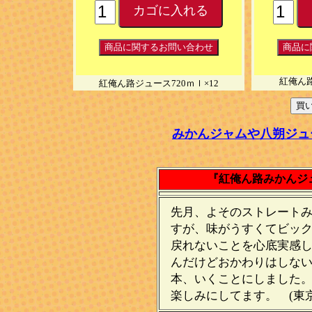
紅俺ん路
紅俺ん路ジュース720ｍｌ×12
みかんジャムや八朔ジュ
『紅俺ん路みかんジ
先月、よそのストレート
すが、味がうすくてビッ
戻れないことを心底実感
んだけどおかわりはしない
本、いくことにしました
楽しみにしてます。 (東京