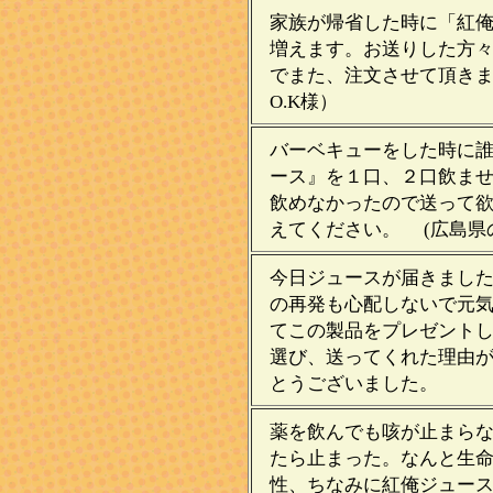
家族が帰省した時に「紅
増えます。お送りした方
でまた、注文させて頂き
O.K様）
バーベキューをした時に
ース』を１口、２口飲ま
飲めなかったので送って
えてください。 (広島県
今日ジュースが届きました
の再発も心配しないで元
てこの製品をプレゼント
選び、送ってくれた理由
とうございました。 
薬を飲んでも咳が止まら
たら止まった。なんと生
性、ちなみに紅俺ジュー